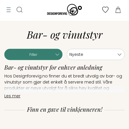
Tilbud
MENY
ogg
Til
Merker
n
Finn
Søk
bryllupsliste
Bar- og vinutstyr
toppen
Lag
bryllupsliste
Sortering:
Filter
Bar- og vinutstyr for enhver anledning
Hos Designforevig.no finner du et bredt utvalg av bar- og
vinutstyr som gjør det enkelt å servere med stil. Våre
produkter er nøye utvalgt for å sikre høy kvalitet og
brukervennlighet, slik at du kan imponere gjestene dine og
Les mer
nyte drikken enda mer.
Finn en gave til vinkjenneren!
Barutstyr: Praktisk og stilfullt
Vårt barutstyr er perfekt for alt fra å lage klassiske
cocktails til å eksperimentere med nye drinkoppskrifter.