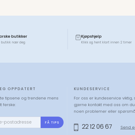
norske butikker
Kjøpshjelp
 butikk nær deg
Klikk og hent klart innen 2 timer
DEG OPPDATERT
KUNDESERVICE
ste tipsene og trendene mens
For oss er kundeservice viktig, 
t ferske:
gjerne kontakt med oss om du
noen problemer eller spørsmå
FÅ TIPS
22 12 06 67
Send e