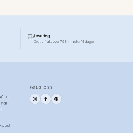
Levering
Gratis frakt over 798 kr · retur 14 dager
FØLG OSS
så ta
 har
l!
-post