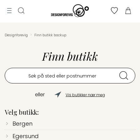
Tilbud
MENY
ogg
Til
Merker
n
Finn
Søk
bryllupsliste
›
Designforevig
Finn butikk backup
toppen
Lag
bryllupsliste
Finn butikk
Søkeord
eller
Vis butikker nær meg
Velg butikk:
Bergen
Egersund