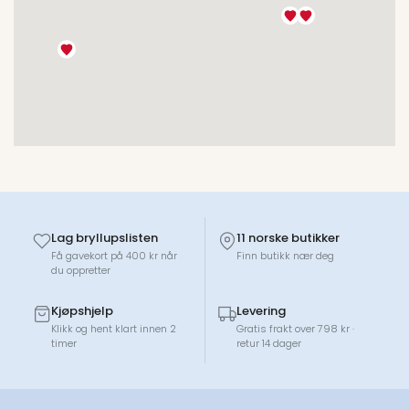
Lag bryllupslisten
11 norske butikker
Få gavekort på 400 kr når
Finn butikk nær deg
du oppretter
Kjøpshjelp
Levering
Klikk og hent klart innen 2
Gratis frakt over 798 kr ·
timer
retur 14 dager