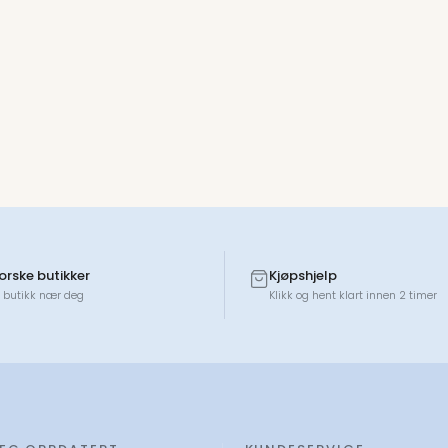
norske butikker
Kjøpshjelp
 butikk nær deg
Klikk og hent klart innen 2 timer