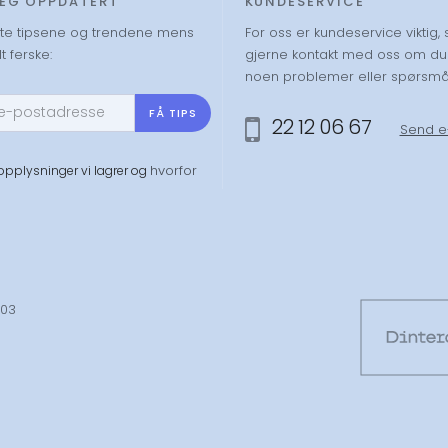
DEG OPPDATERT
KUNDESERVICE
ste tipsene og trendene mens
For oss er kundeservice viktig, 
t ferske:
gjerne kontakt med oss om du
noen problemer eller spørsmå
FÅ TIPS
22 12 06 67
Send e
hvorfor
 opplysninger vi lagrer og
003