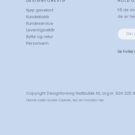
DESIGNFOREVIG
HOLD 
Få de si
Kjøp gavekort
de er hel
Kundeklubb
Kundeservice
Leveringsvilkår
Bytte og retur
Personvern
Se hvilke
Copyright Designforevig Nettbutikk AS, org.nr. 924 325 
Denne siden bruker Cookies,
les om hvordan her.