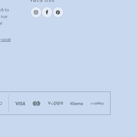
FØLG OSS
så ta
 har
l!
-post