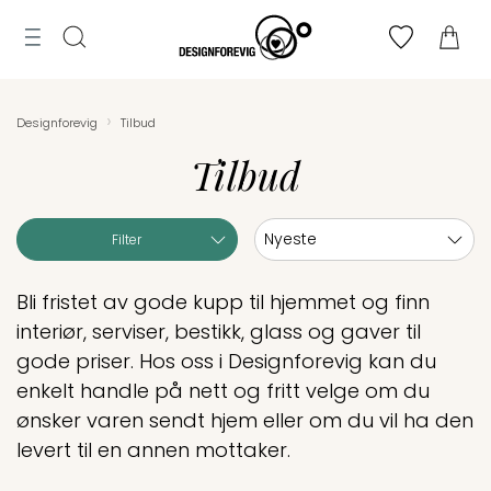
Tilbud
MENY
ogg
Til
Merker
n
Finn
Søk
bryllupsliste
›
Designforevig
Tilbud
toppen
Lag
Tilbud
bryllupsliste
Sortering:
Filter
Bli fristet av gode kupp til hjemmet og finn
interiør, serviser, bestikk, glass og gaver til
gode priser. Hos oss i Designforevig kan du
enkelt handle på nett og fritt velge om du
ønsker varen sendt hjem eller om du vil ha den
levert til en annen mottaker.