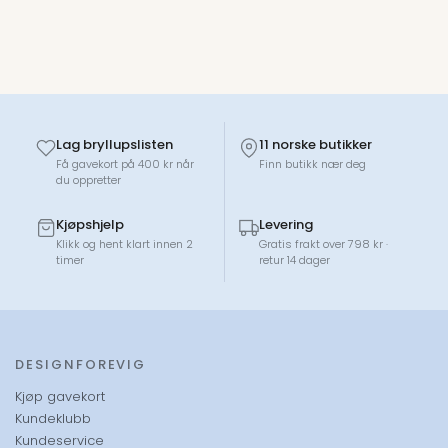
Lag bryllupslisten
11 norske butikker
Få gavekort på 400 kr når
Finn butikk nær deg
du oppretter
Kjøpshjelp
Levering
Klikk og hent klart innen 2
Gratis frakt over 798 kr ·
timer
retur 14 dager
DESIGNFOREVIG
Kjøp gavekort
Kundeklubb
Kundeservice