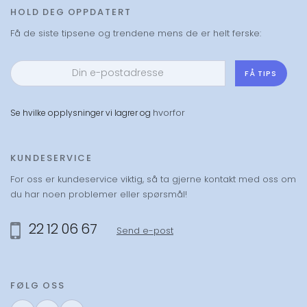
HOLD DEG OPPDATERT
generasjoner.
Få de siste tipsene og trendene mens de er helt ferske:
Velg mellom å få din favoritt sendt hjem fra nettbutikken,
eller bestill på nett og hent i din nærmeste Designforevig-
FÅ TIPS
butikk. Bestiller du før klokken 12 sender vi samme dag.
Velger du gaveinnpakning i kassen så ordner vi det også,
helt gratis!
hvorfor
Se hvilke opplysninger vi lagrer og
KUNDESERVICE
For oss er kundeservice viktig, så ta gjerne kontakt med oss om
du har noen problemer eller spørsmål!
22 12 06 67
Send e-post
FØLG OSS