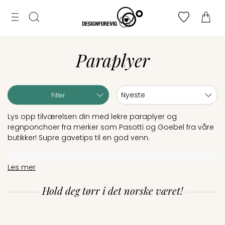
Tilbud
MENY
ogg
Til
Merker
n
Finn
Søk
bryllupsliste
Paraplyer
toppen
Lag
bryllupsliste
Sortering:
Filter
Lys opp tilværelsen din med lekre paraplyer og
regnponchoer fra merker som Pasotti og Goebel fra våre
butikker! Supre gavetips til en god venn.
Les mer
Hold deg tørr i det norske været!