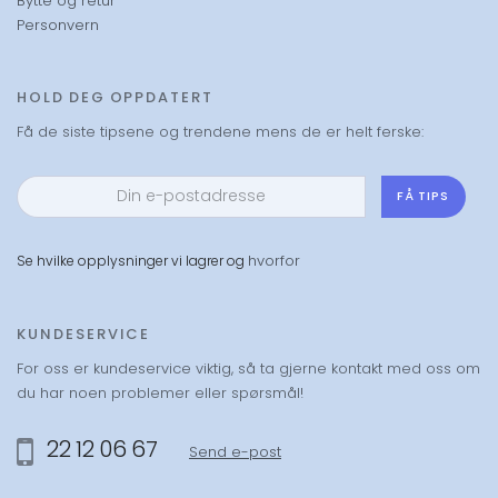
Bytte og retur
Personvern
HOLD DEG OPPDATERT
Få de siste tipsene og trendene mens de er helt ferske:
FÅ TIPS
hvorfor
Se hvilke opplysninger vi lagrer og
KUNDESERVICE
For oss er kundeservice viktig, så ta gjerne kontakt med oss om
du har noen problemer eller spørsmål!
22 12 06 67
Send e-post