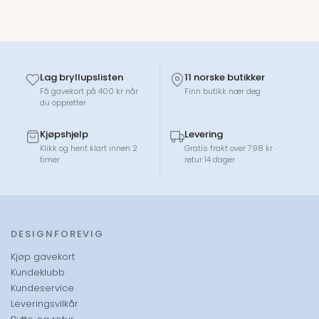
Lag bryllupslisten
11 norske butikker
Få gavekort på 400 kr når
Finn butikk nær deg
du oppretter
Kjøpshjelp
Levering
Klikk og hent klart innen 2
Gratis frakt over 798 kr ·
timer
retur 14 dager
DESIGNFOREVIG
Kjøp gavekort
Kundeklubb
Kundeservice
Leveringsvilkår