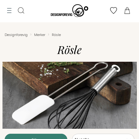
Tilbud
MENY
ogg
Til
Merker
n
Finn
Søk
bryllupsliste
›
›
Designforevig
Merker
Rösle
toppen
Lag
Rösle
bryllupsliste
Sortering: