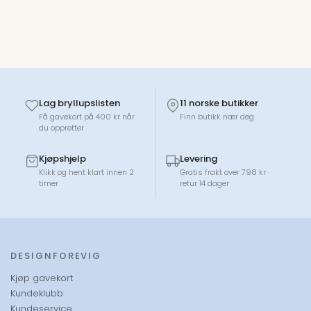
Anderssen & Voll og Snøhetta.
Lag bryllupslisten
11 norske butikker
Få gavekort på 400 kr når
Finn butikk nær deg
du oppretter
Kjøpshjelp
Levering
Klikk og hent klart innen 2
Gratis frakt over 798 kr ·
timer
retur 14 dager
DESIGNFOREVIG
Kjøp gavekort
Kundeklubb
Kundeservice