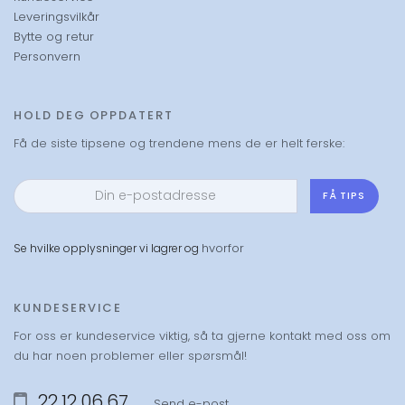
Leveringsvilkår
Bytte og retur
Personvern
HOLD DEG OPPDATERT
Få de siste tipsene og trendene mens de er helt ferske:
FÅ TIPS
hvorfor
Se hvilke opplysninger vi lagrer og
KUNDESERVICE
For oss er kundeservice viktig, så ta gjerne kontakt med oss om
du har noen problemer eller spørsmål!
22 12 06 67
Send e-post