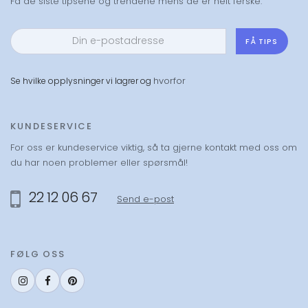
Få de siste tipsene og trendene mens de er helt ferske:
FÅ TIPS
hvorfor
Se hvilke opplysninger vi lagrer og
KUNDESERVICE
For oss er kundeservice viktig, så ta gjerne kontakt med oss om
du har noen problemer eller spørsmål!
22 12 06 67
Send e-post
FØLG OSS