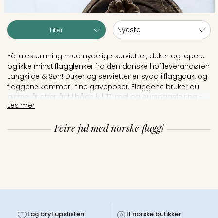
Sortering:
Filter
Få julestemning med nydelige servietter, duker og løpere
og ikke minst flagglenker fra den danske hoffleverandøren
Langkilde & Søn! Duker og servietter er sydd i flaggduk, og
flaggene kommer i fine gaveposer. Flaggene bruker du
gjerne år etter år til både jul, 17. mai og bursdagsfeiring -
Les mer
produkter som gjerne går i arv!
Feire jul med norske flagg!
Lag bryllupslisten
11 norske butikker