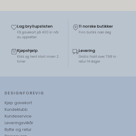
Lag bryllupslisten
11 norske butikker
Få gavekort på 400 kr når
Finn butikk nær deg
du oppretter
Kjøpshjelp
Levering
Klikk og hent klart innen 2
Gratis frakt over 798 kr ·
timer
retur 14 dager
DESIGNFOREVIG
Kjøp gavekort
Kundeklubb
Kundeservice
Leveringsvilkår
Bytte og retur