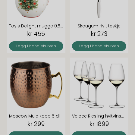
Toy's Delight mugge 0,5 liter
Skaugum Hvit teskje
kr 455
kr 273
Legg i handlekurven
Legg i handlekurven
Moscow Mule kopp 5 dl kurvet hamret kobber antikk
Veloce Riesling hvitvinsglass 4 for 3
kr 299
kr 1899