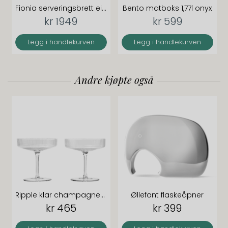
Fionia serveringsbrett eik 48x32 cm
Bento matboks 1,77l onyx
kr 1949
kr 599
Legg i handlekurven
Legg i handlekurven
Andre kjøpte også
Ripple klar champagneglass coupe 2-pk
Øllefant flaskeåpner
kr 465
kr 399