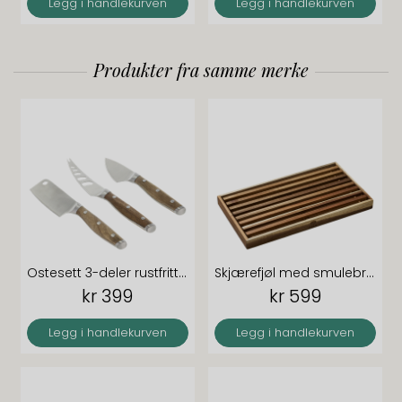
Legg i handlekurven
Legg i handlekurven
Produkter fra samme merke
Ostesett 3-deler rustfritt stål akasietre
Skjærefjøl med smulebrett 43x23x3,5 cm akasietre
kr 399
kr 599
Legg i handlekurven
Legg i handlekurven