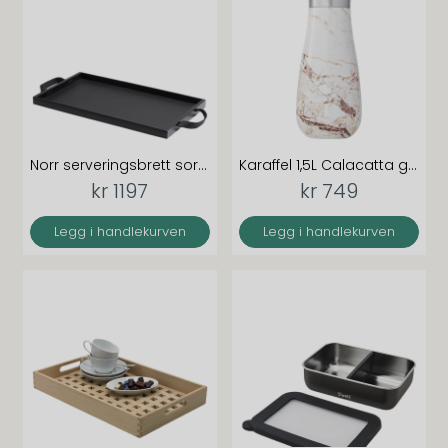
Norr serveringsbrett sort eik 25x46 cm
Karaffel 1,5L Calacatta gold
kr 1197
kr 749
Legg i handlekurven
Legg i handlekurven