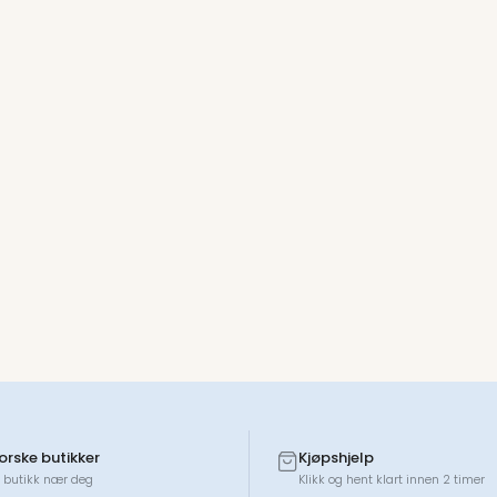
norske butikker
Kjøpshjelp
 butikk nær deg
Klikk og hent klart innen 2 timer