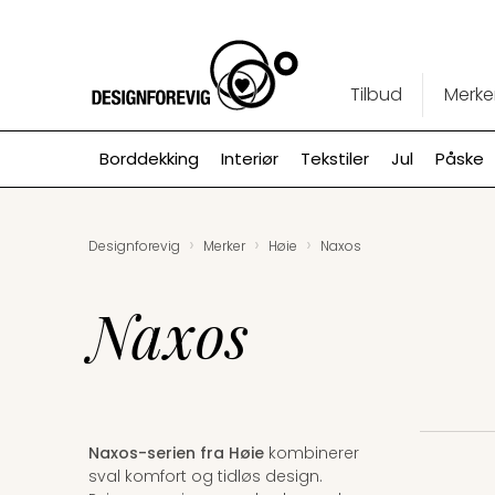
Tilbud
Merke
Borddekking
Interiør
Tekstiler
Jul
Påske
›
›
›
Designforevig
Merker
Høie
Naxos
Naxos
Naxos-serien fra Høie
kombinerer
sval komfort og tidløs design.