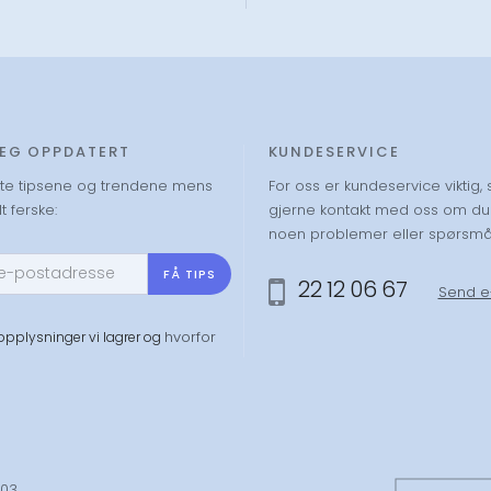
DEG OPPDATERT
KUNDESERVICE
ste tipsene og trendene mens
For oss er kundeservice viktig, 
t ferske:
gjerne kontakt med oss om du
noen problemer eller spørsmå
FÅ TIPS
22 12 06 67
Send e
hvorfor
 opplysninger vi lagrer og
003