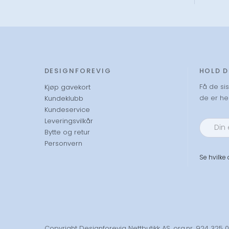
DESIGNFOREVIG
HOLD 
Få de si
Kjøp gavekort
de er hel
Kundeklubb
Kundeservice
Leveringsvilkår
Bytte og retur
Personvern
Se hvilke
Copyright Designforevig Nettbutikk AS, org.nr. 924 325 