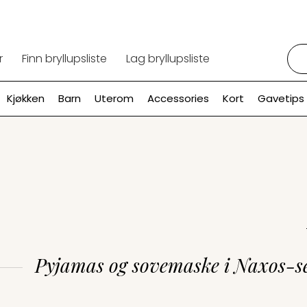
Søk:
r
Finn bryllupsliste
Lag bryllupsliste
Kjøkken
Barn
Uterom
Accessories
Kort
Gavetips
Pyjamas og sovemaske i Naxos-se