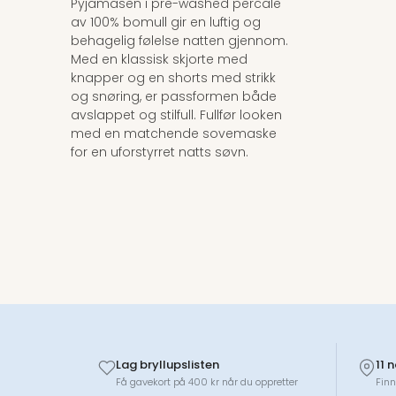
Pyjamasen i pre-washed percale
av 100% bomull gir en luftig og
behagelig følelse natten gjennom.
Med en klassisk skjorte med
knapper og en shorts med strikk
og snøring, er passformen både
avslappet og stilfull. Fullfør looken
med en matchende sovemaske
for en uforstyrret natts søvn.
Lag bryllupslisten
11 
Få gavekort på 400 kr når du oppretter
Finn