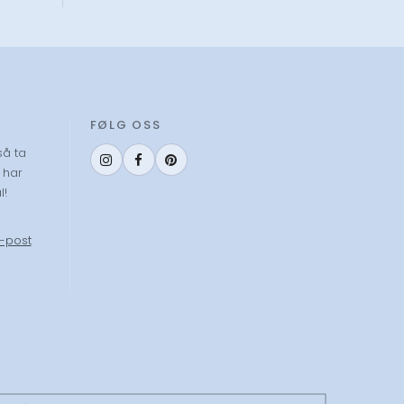
FØLG OSS
så ta
 har
l!
-post