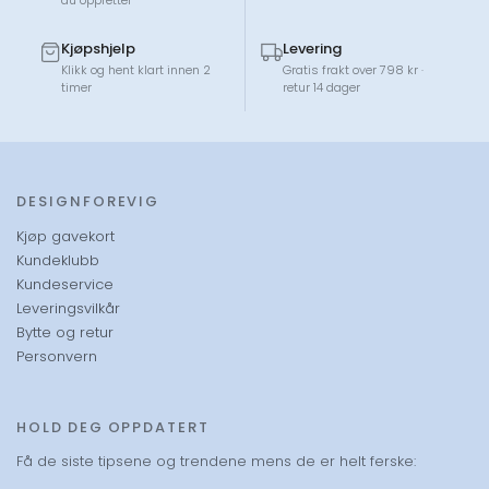
Fiesta: Velg Fiesta for en komfortabel og stilren
Kjøpshjelp
Levering
solstol, ideell for avslapning på terrassen eller i
Klikk og hent klart innen 2
Gratis frakt over 798 kr ·
hagen.​
timer
retur 14 dager
Mya: Velg Mya for en elegant spisestol med god
sittekomfort og stabelbart design.​
DESIGNFOREVIG
Tris: Velg Tris for et praktisk, sammenleggbart bord
som fungerer utmerket som kaffebord sammen
Kjøp gavekort
med Fiam-stoler og solsenger.​
Kundeklubb
Kundeservice
Leveringsvilkår
Hvordan vedlikeholder jeg Fiam-møblene mine?
Bytte og retur
Personvern
Aluminium og stål: Rengjør med mildt såpevann og
en myk klut. Unngå sterke kjemikalier som kan skade
overflaten.​
HOLD DEG OPPDATERT
Få de siste tipsene og trendene mens de er helt ferske:
Texfil: Kan vaskes med mildt såpevann. For å fjerne