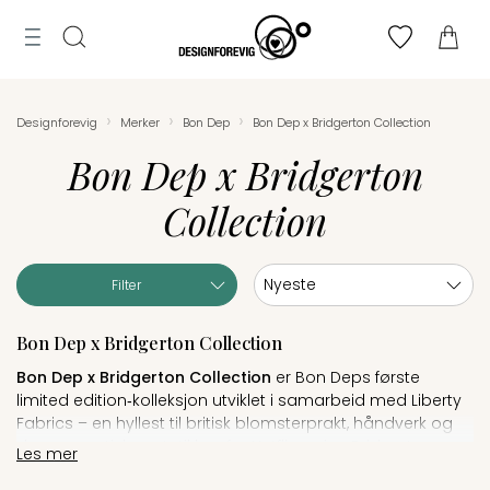
Tilbud
MENY
ogg
Til
Merker
n
Finn
Søk
bryllupsliste
›
›
›
Designforevig
Merker
Bon Dep
Bon Dep x Bridgerton Collection
toppen
Lag
Bon Dep x Bridgerton
bryllupsliste
Collection
Sortering:
Filter
Bon Dep x Bridgerton Collection
Bon Dep x Bridgerton Collection
er Bon Deps første
limited edition‑kolleksjon utviklet i samarbeid med Liberty
Fabrics – en hyllest til britisk blomsterprakt, håndverk og
den romantiske estetikken fra Netflix‑serien Bridgerton.
Les mer
Kolleksjonen lanseres i forbindelse med den nye