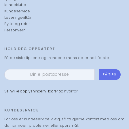
Kundeklubb
eleganse.
Kundeservice
Leveringsvilkår
Begge mønstrene er trykket i Libertys eget tradisjonsrike
Bytte og retur
trykkeri ved Comosjøen i Nord‑Italia, kjent for sin silkemyke
Personvern
kvalitet og presise fargegjengivelse. Sammen skaper de
en kolleksjon som føles både moderne og historisk
forankret – et møte mellom britisk arv og skandinavisk
finesse.
HOLD DEG OPPDATERT
Få de siste tipsene og trendene mens de er helt ferske:
Bon Dep x Bridgerton Collection er skapt for å brukes,
beundres og samles. En limited edition‑serie som tilfører
hverdagen et snev av romantikk, luksus og
FÅ TIPS
Bridgerton‑magi.
hvorfor
Se hvilke opplysninger vi lagrer og
KUNDESERVICE
For oss er kundeservice viktig, så ta gjerne kontakt med oss om
du har noen problemer eller spørsmål!