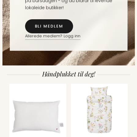
på bursdagen - og du bidrar til levende
lokaleide butikker!
BLI MEDLEM
Allerede medlem? Logg inn
Håndplukket til deg!