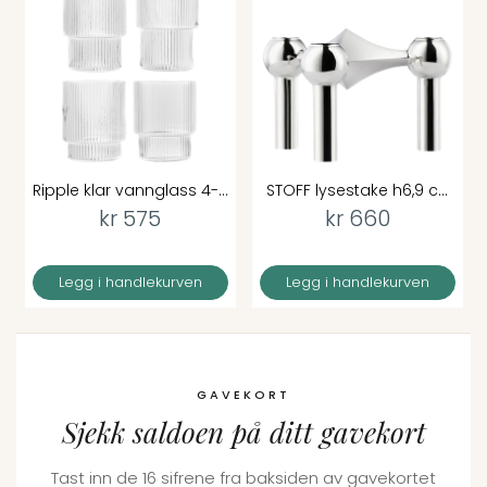
Ripple klar vannglass 4-...
STOFF lysestake h6,9 c...
kr 575
kr 660
Legg i handlekurven
Legg i handlekurven
GAVEKORT
Sjekk saldoen på ditt gavekort
Tast inn de 16 sifrene fra baksiden av gavekortet