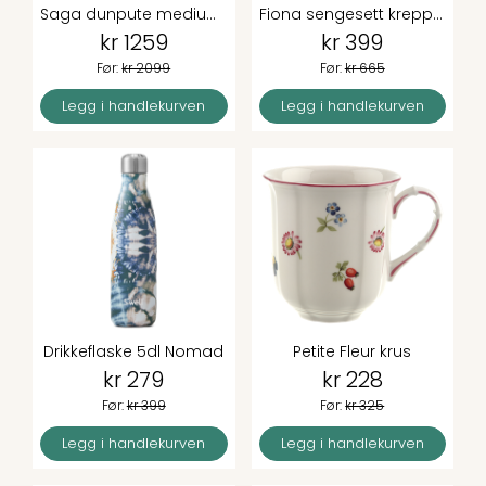
Saga dunpute medium 50x70 cm
Fiona sengesett krepp rosa 140x200 cm
kr 1259
kr 399
Før:
kr 2099
Før:
kr 665
Legg i handlekurven
Legg i handlekurven
Drikkeflaske 5dl Nomad
Petite Fleur krus
kr 279
kr 228
Før:
kr 399
Før:
kr 325
Legg i handlekurven
Legg i handlekurven