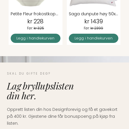
Petite Fleur frokostkopp 35 cl
Saga dunpute høy 50x70 cm
kr 228
kr 1439
Før:
kr 325
Før:
kr 2399
Legg i handlekurven
Legg i handlekurven
SKAL DU GIFTE DEG?
Lag bryllupslisten
din her.
Opprett listen din hos Designforevig og få et gavekort
på 400 kr. Gjestene dine får bonuspoeng på kjøp fra
listen.