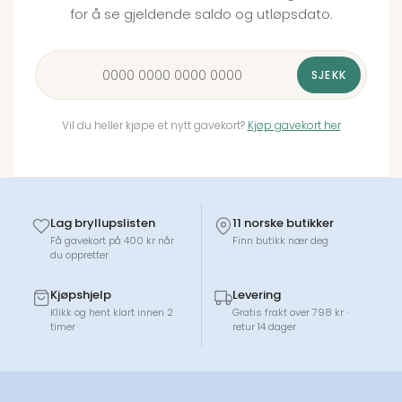
for å se gjeldende saldo og utløpsdato.
SJEKK
Vil du heller kjøpe et nytt gavekort?
Kjøp gavekort her
Lag bryllupslisten
11 norske butikker
Få gavekort på 400 kr når
Finn butikk nær deg
du oppretter
Kjøpshjelp
Levering
Klikk og hent klart innen 2
Gratis frakt over 798 kr ·
timer
retur 14 dager