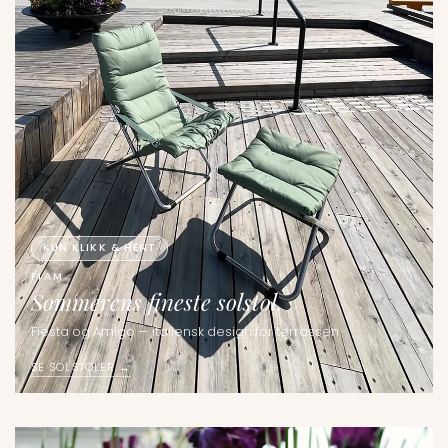
KUN KLIKK & HENT
FIAM
Sommerens fineste solstol.
Fiesta og Amigo — italiensk design for terrassen.
SE SOLSTOLER →