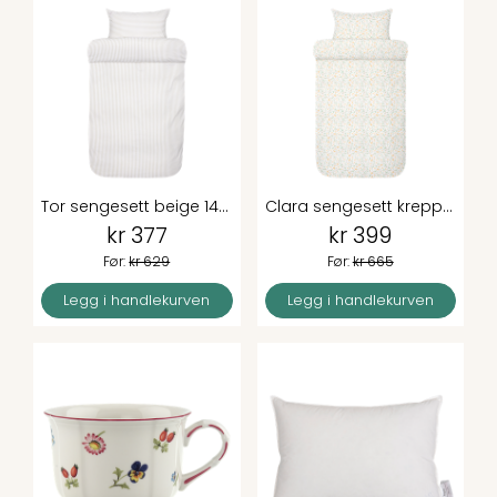
Tor sengesett beige 140x220cm
Clara sengesett krepp vårgrønn 140x200 cm
kr 377
kr 399
Før:
kr 629
Før:
kr 665
Legg i handlekurven
Legg i handlekurven