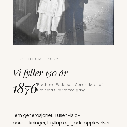
ET JUBILEUM I 2026
Vi fyller 150 år
1876
Brødrene Pedersen åpner dørene i
Breigata 5 for første gang
Fem generasjoner. Tusenvis av
borddekninger, bryllup og gode opplevelser.